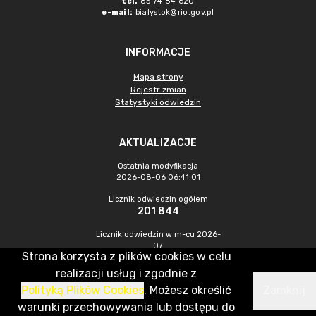
tel.
85 74 84 620
e-mail:
bialystok@rio.gov.pl
INFORMACJE
Mapa strony
Rejestr zmian
Statystyki odwiedzin
AKTUALIZACJE
Ostatnia modyfikacja
2026-08-06 06:41:01
Licznik odwiedzin ogółem
201 844
Licznik odwiedzin w m-cu 2026-
07
Strona korzysta z plików cookies w celu
334
realizacji usług i zgodnie z
Polityką Plików Cookies
. Możesz określić
Zamknij
CMS & Hosting: Nefeni Sp. z o.o.
warunki przechowywania lub dostępu do