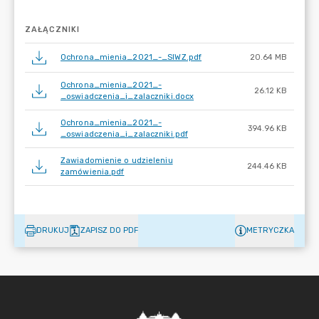
ZAŁĄCZNIKI
Ochrona_mienia_2021_-_SIWZ.pdf
20.64 MB
Ochrona_mienia_2021_-
26.12 KB
_oswiadczenia_i_zalaczniki.docx
Ochrona_mienia_2021_-
394.96 KB
_oswiadczenia_i_zalaczniki.pdf
Zawiadomienie o udzieleniu
244.46 KB
zamówienia.pdf
DRUKUJ
ZAPISZ DO PDF
METRYCZKA