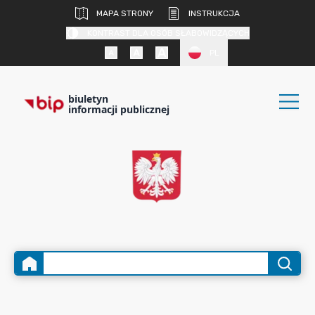
MAPA STRONY
INSTRUKCJA
KONTRAST DLA OSÓB SŁABOWIDZĄCYCH
PL
biuletyn
informacji publicznej