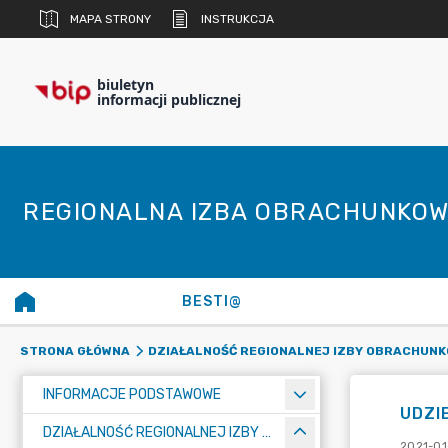
MAPA STRONY
INSTRUKCJA
biuletyn
informacji publicznej
REGIONALNA IZBA OBRACHUNKOW
BESTI@
STRONA GŁÓWNA
DZIAŁALNOŚĆ REGIONALNEJ IZBY OBRACHUNK
INFORMACJE PODSTAWOWE
UDZI
DZIAŁALNOŚĆ REGIONALNEJ IZBY OBRACHUNKOWEJ W BIAŁYMSTOKU
2021-01-