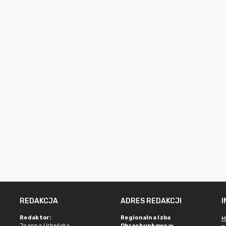
REDAKCJA
ADRES REDAKCJI
Redaktor:
Regionalna Izba
M
Joanna Urbańska
Obrachunkowa w