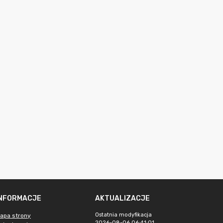
INFORMACJE
AKTUALIZACJE
Ostatnia modyfikacja
apa strony
2026-08-06 06:41:01