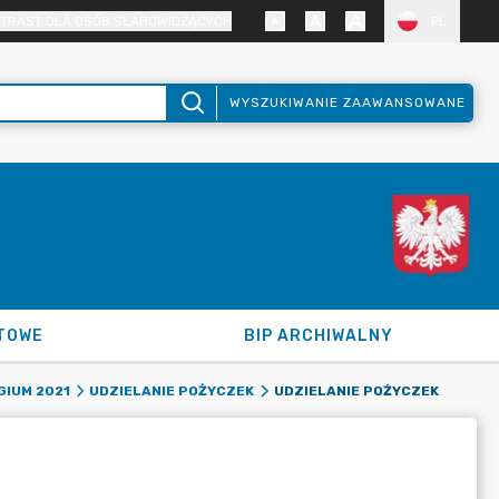
TRAST DLA OSÓB SŁABOWIDZĄCYCH
PL
WYSZUKIWANIE ZAAWANSOWANE
TOWE
BIP ARCHIWALNY
UDZIELANIE POŻYCZEK
GIUM 2021
UDZIELANIE POŻYCZEK