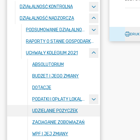
DZIAŁALNOŚĆ KONTROLNA
DZIAŁALNOŚĆ NADZORCZA
PODSUMOWANIE DZIAŁALNOŚCI NADZORCZEJ
DRUK
RAPORTY O STANIE GOSPODARKI FINANSOWEJ
UCHWAŁY KOLEGIUM 2021
ABSOLUTORIUM
BUDŻET I JEGO ZMIANY
DOTACJE
PODATKI I OPŁATY LOKALNE
UDZIELANIE POŻYCZEK
ZACIĄGANIE ZOBOWIĄZAŃ
WPF I JEJ ZMIANY