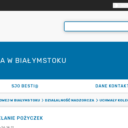
KON
A W BIAŁYMSTOKU
SJO BESTI@
DANE KONTAK
OWEJ W BIAŁYMSTOKU
DZIAŁALNOŚĆ NADZORCZA
UCHWAŁY KOLE
ELANIE POŻYCZEK
26 14:11