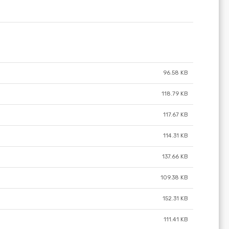
96.58 KB
118.79 KB
117.67 KB
114.31 KB
137.66 KB
109.38 KB
152.31 KB
111.41 KB