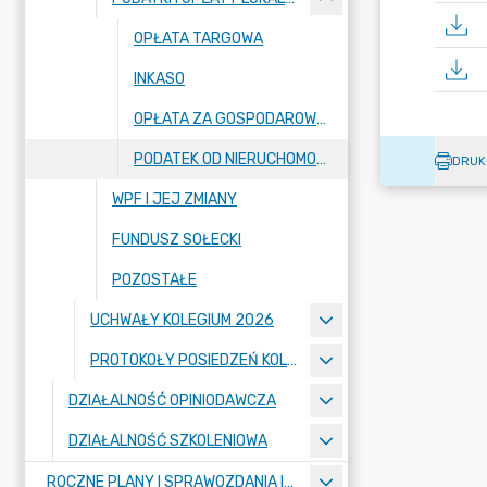
OPŁATA TARGOWA
INKASO
OPŁATA ZA GOSPODAROWANIE ODPADAMI KOMUNALNYMI
PODATEK OD NIERUCHOMOŚCI
DRUK
WPF I JEJ ZMIANY
FUNDUSZ SOŁECKI
POZOSTAŁE
UCHWAŁY KOLEGIUM 2026
PROTOKOŁY POSIEDZEŃ KOLEGIUM
DZIAŁALNOŚĆ OPINIODAWCZA
DZIAŁALNOŚĆ SZKOLENIOWA
ROCZNE PLANY I SPRAWOZDANIA IZBY