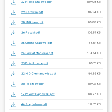
32 Miasto Grajewo.pdf
109.08 KB
29 Narewka.pdf
107.34 KB
28 MiG Łapy.pdf
85.88 KB
26 Raczki.pdf
105.59 KB
25 Gmina Grajewo.pdf
86.81 KB
24 Powiat Moniecki.pdf
104.54 KB
23 Dziadkowice.pdf
85.75 KB
22 MiG Ciechanowiec.pdf
84.85 KB
20 Radzilów.pdf
109.37 KB
19 Powiat Hajnowski.pdf
88.26 KB
44 Szepietowo.pdf
112.73 KB