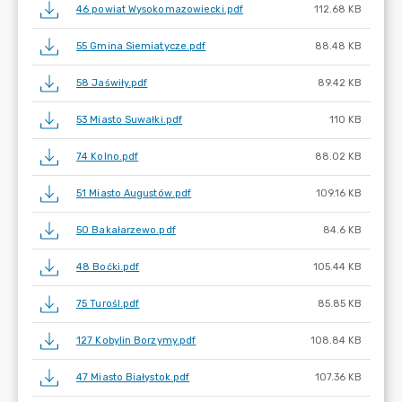
46 powiat Wysokomazowiecki.pdf
112.68 KB
55 Gmina Siemiatycze.pdf
88.48 KB
58 Jaświły.pdf
89.42 KB
53 Miasto Suwałki.pdf
110 KB
74 Kolno.pdf
88.02 KB
51 Miasto Augustów.pdf
109.16 KB
50 Bakałarzewo.pdf
84.6 KB
48 Boćki.pdf
105.44 KB
75 Turośl.pdf
85.85 KB
127 Kobylin Borzymy.pdf
108.84 KB
47 Miasto Białystok.pdf
107.36 KB