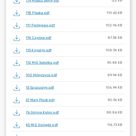
119 Miasto Sejny.pdf
122 KB
118 Płaska.pdf
110.65 KB
117 Perlejewo.pdf
102.96 KB
114 Czyżew.pdf
87.38 KB
113 Knyszyn.pdf
108.34 KB
112 MiG Sokółka.pdf
90.48 KB
100 Milejczyce.pdf
89.94 KB
13 Szczuczyn.pdf
106.94 KB
57 Mały Płock.pdf
90.36 KB
76 Gmina Kolno.pdf
88.86 KB
45 MiG Goniądz.pdf
116.73 KB