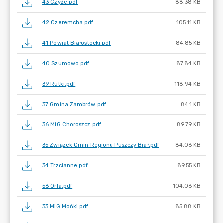
43 Czyże.pdf
88.38 KB
42 Czeremcha.pdf
105.11 KB
41 Powiat Białostocki.pdf
84.85 KB
40 Szumowo.pdf
87.84 KB
39 Rutki.pdf
118.94 KB
37 Gmina Zambrów.pdf
84.1 KB
36 MiG Choroszcz.pdf
89.79 KB
35 Związek Gmin Regionu Puszczy Biał.pdf
84.06 KB
34 Trzcianne.pdf
89.55 KB
56 Orla.pdf
104.06 KB
33 MiG Mońki.pdf
85.88 KB