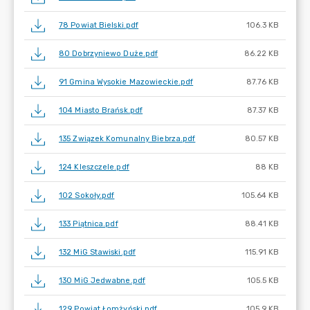
78 Powiat Bielski.pdf
106.3 KB
80 Dobrzyniewo Duże.pdf
86.22 KB
91 Gmina Wysokie Mazowieckie.pdf
87.76 KB
104 Miasto Brańsk.pdf
87.37 KB
135 Związek Komunalny Biebrza.pdf
80.57 KB
124 Kleszczele.pdf
88 KB
102 Sokoły.pdf
105.64 KB
133 Piątnica.pdf
88.41 KB
132 MiG Stawiski.pdf
115.91 KB
130 MiG Jedwabne.pdf
105.5 KB
129 Powiat Łomżyński.pdf
105.9 KB