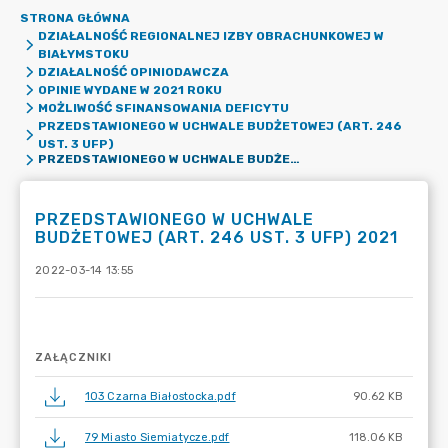
STRONA GŁÓWNA
DZIAŁALNOŚĆ REGIONALNEJ IZBY OBRACHUNKOWEJ W
BIAŁYMSTOKU
DZIAŁALNOŚĆ OPINIODAWCZA
OPINIE WYDANE W 2021 ROKU
MOŻLIWOŚĆ SFINANSOWANIA DEFICYTU
PRZEDSTAWIONEGO W UCHWALE BUDŻETOWEJ (ART. 246
UST. 3 UFP)
PRZEDSTAWIONEGO W UCHWALE BUDŻETOWEJ (ART. 246 UST. 3 UFP) 2021
PRZEDSTAWIONEGO W UCHWALE
BUDŻETOWEJ (ART. 246 UST. 3 UFP) 2021
2022-03-14 13:55
ZAŁĄCZNIKI
103 Czarna Białostocka.pdf
90.62 KB
79 Miasto Siemiatycze.pdf
118.06 KB