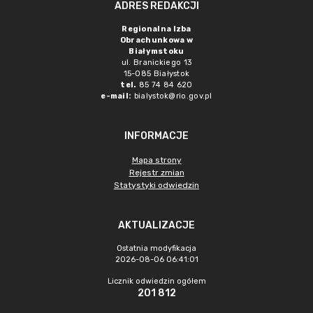
ADRES REDAKCJI
Regionalna Izba
Obrachunkowa w
Białymstoku
ul. Branickiego 13
15-085 Białystok
tel.
85 74 84 620
e-mail:
bialystok@rio.gov.pl
INFORMACJE
Mapa strony
Rejestr zmian
Statystyki odwiedzin
AKTUALIZACJE
Ostatnia modyfikacja
2026-08-06 06:41:01
Licznik odwiedzin ogółem
201 812