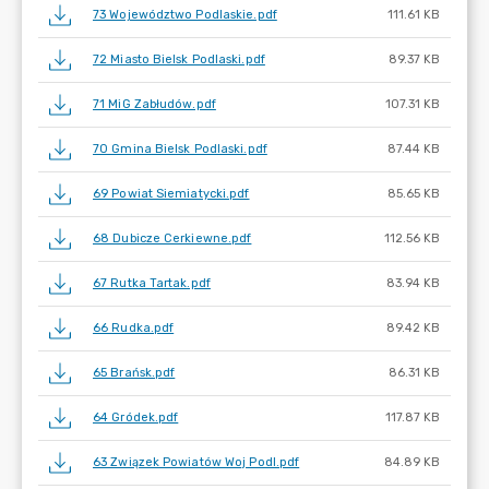
73 Województwo Podlaskie.pdf
111.61 KB
72 Miasto Bielsk Podlaski.pdf
89.37 KB
71 MiG Zabłudów.pdf
107.31 KB
70 Gmina Bielsk Podlaski.pdf
87.44 KB
69 Powiat Siemiatycki.pdf
85.65 KB
68 Dubicze Cerkiewne.pdf
112.56 KB
67 Rutka Tartak.pdf
83.94 KB
66 Rudka.pdf
89.42 KB
65 Brańsk.pdf
86.31 KB
64 Gródek.pdf
117.87 KB
63 Związek Powiatów Woj Podl.pdf
84.89 KB