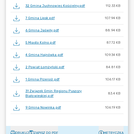
32 Gmina Juchnowiec Kościelny.pdf
112.33 KB
7 Gmina Lipsk.pdf
107.94 KB
6 Gmina Jaświły.pdf
88.94 KB
5 Miasto Kolno.pdf
87.72 KB
4 Gmina Hajnówka.pdf
109.34 KB
2 Powiat Łomżyński.pdf
84.81 KB
1 Gmina Przerośl.pdf
106.17 KB
31 Związek Gmin Regionu Puszczy
83.4 KB
Białowieskiej.pdf
9 Gmina Nowinka.pdf
106.19 KB
DRUKUJ
ZAPISZ DO PDF
METRYCZKA