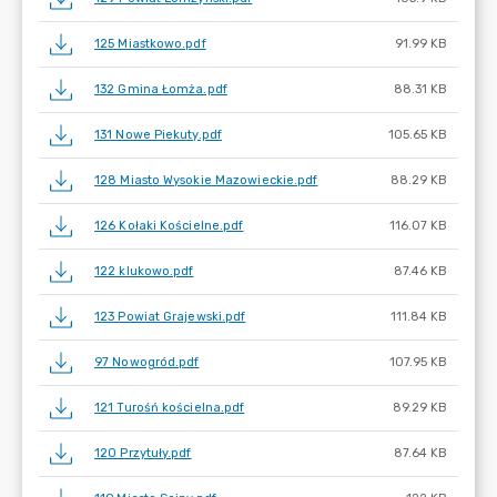
125 Miastkowo.pdf
91.99 KB
132 Gmina Łomża.pdf
88.31 KB
131 Nowe Piekuty.pdf
105.65 KB
128 Miasto Wysokie Mazowieckie.pdf
88.29 KB
126 Kołaki Kościelne.pdf
116.07 KB
122 klukowo.pdf
87.46 KB
123 Powiat Grajewski.pdf
111.84 KB
97 Nowogród.pdf
107.95 KB
121 Turośń kościelna.pdf
89.29 KB
120 Przytuły.pdf
87.64 KB