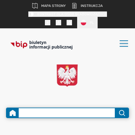
MAPA STRONY
INSTRUKCJA
KONTRAST DLA OSÓB SŁABOWIDZĄCYCH
PL
biuletyn
informacji publicznej