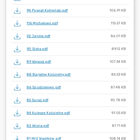
94 Powiat Kolneński.pdf
106.91 KB
116 Michałowo.pdf
115.57 KB
92 Janów.pdf
86.01 KB
90 Sidra.pdf
89.12 KB
89 Wąsosz.pdf
107.34 KB
88 Bargłów Kościelny.pdf
85.53 KB
86 Szudziałowo.pdf
87.48 KB
85 Suraż.pdf
90.78 KB
84 Kulesze Kościelne.pdf
91.05 KB
82 Wizna.pdf
87.71 KB
81 MiG Wasilków.pdf
108.14 KB