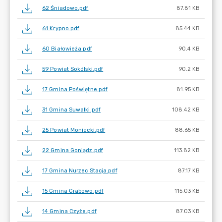
62 Śniadowo.pdf
87.81 KB
61 Krypno.pdf
85.44 KB
60 Białowieża.pdf
90.4 KB
59 Powiat Sokólski.pdf
90.2 KB
17 Gmina Poświętne.pdf
81.95 KB
31 Gmina Suwałki.pdf
108.42 KB
25 Powiat Moniecki.pdf
88.65 KB
22 Gmina Goniądz.pdf
113.82 KB
17 Gmina Nurzec Stacja.pdf
87.17 KB
15 Gmina Grabowo.pdf
115.03 KB
14 Gmina Czyże.pdf
87.03 KB