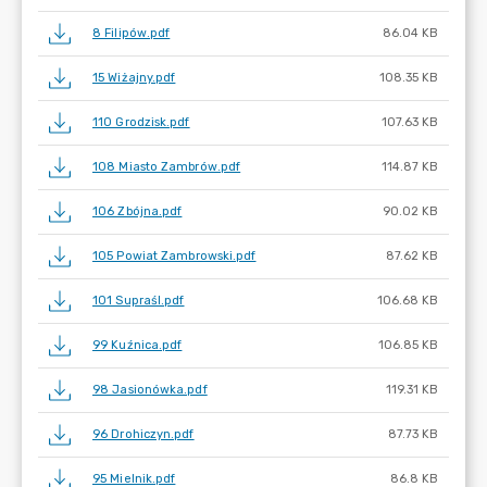
8 Filipów.pdf
86.04 KB
15 Wiżajny.pdf
108.35 KB
110 Grodzisk.pdf
107.63 KB
108 Miasto Zambrów.pdf
114.87 KB
106 Zbójna.pdf
90.02 KB
105 Powiat Zambrowski.pdf
87.62 KB
101 Supraśl.pdf
106.68 KB
99 Kuźnica.pdf
106.85 KB
98 Jasionówka.pdf
119.31 KB
96 Drohiczyn.pdf
87.73 KB
95 Mielnik.pdf
86.8 KB